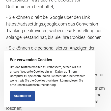
Drittanbietern beinhaltet;
• Sie können direkt bei Google über den Link 
https://adssettings.google.com das Conversion-
Tracking deaktivieren, wobei diese Einstellung nur 
solange Bestand hat, bis Sie Ihre Cookies löschen.
• Sie können die personalisierten Anzeigen der 
Drittanbieter, die an der 
Wir verwenden Cookies
Werbeselbstregulierungsinitiaive “About Ads” 
teilnehmen über den Link 
Um das Nutzerverhalten zu verbessern, setzen wir auf
unserer Webseite Cookies ein, um Daten auf Ihrem
https://optout.aboutads.info für US-Seiten oder für 
Computer zu speichern. Wenn Sie mehr darüber erfahren
EU-Seiten unter 
wollen, wie Sie die Cookies blockieren können, lesen Sie
bitte unsere Datenschutzerklärung.
http://www.youronlinechoices.com/de/praferenzm
anagement/ deaktivieren, wobei diese Einstellung 
Akzeptieren
nur solange Bestand hat, bis Sie all Ihre Cookies 
löschen;